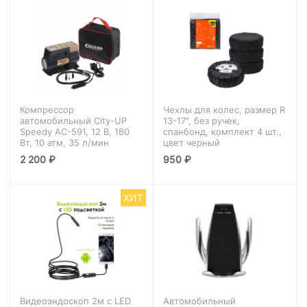
Компрессор
Чехлы для колес, размер R
автомобильный City-UP
13-17", без ручек,
Speedy АС-591, 12 В, 180
спанбонд, комплект 4 шт.,
Вт, 10 атм, 35 л/мин
цвет черный
2 200
₽
950
₽
ХИТ
Видеоэндоскоп 2м с LED
Автомобильный