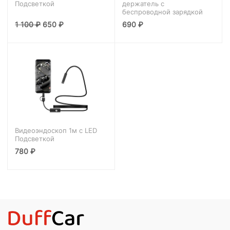
Подсветкой
держатель с
беспроводной зарядкой
1 100
₽
650
₽
690
₽
Видеоэндоскоп 1м с LED
Подсветкой
780
₽