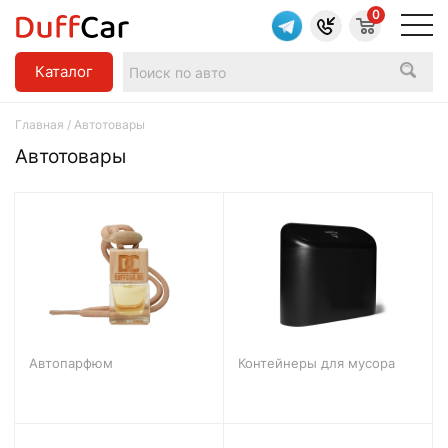
0
Каталог
Главная
/ Автотовары
Автотовары
Автопарфюм
Контейнеры для мусора