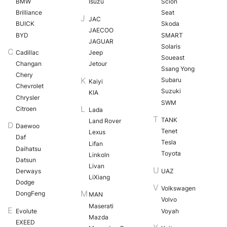
BMW
Isuzu
Scion
Brilliance
Seat
JAC
BUICK
Skoda
JAECOO
BYD
SMART
JAGUAR
Solaris
Cadillac
Jeep
Soueast
Changan
Jetour
Ssang Yong
Chery
Subaru
Kaiyi
Chevrolet
Suzuki
KIA
Chrysler
SWM
Citroen
Lada
TANK
Land Rover
Daewoo
Tenet
Lexus
Daf
Tesla
Lifan
Daihatsu
Toyota
Linkoln
Datsun
Livan
Derways
UAZ
LiXiang
Dodge
Volkswagen
DongFeng
MAN
Volvo
Maserati
Evolute
Voyah
Mazda
EXEED