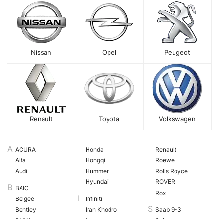
Nissan
Opel
Peugeot
Renault
Toyota
Volkswagen
ACURA
Honda
Renault
Alfa
Hongqi
Roewe
Audi
Hummer
Rolls Royce
Hyundai
ROVER
BAIC
Rox
Belgee
Infiniti
Bentley
Iran Khodro
Saab 9-3