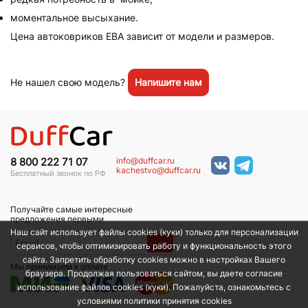
моментальное высыхание.
Цена автоковриков ЕВА зависит от модели и размеров.
Не нашел свою модель?
Напишите нам
info@duffcar.ru
8 800 222 71 07
kachestvo@duffcar.ru
Бесплатный звонок по РФ
Получайте самые интересные
предложения первыми
Наш сайт использует файлы cookies (куки) только для персонализации
→
сервисов, чтобы оптимизировать работу и функциональность этого
сайта. Запретить обработку cookies можно в настройках Вашего
Мы принимаем к оплате
браузера. Продолжая пользоваться сайтом, вы даете согласие
использование файлов cookies (куки). Пожалуйста, ознакомьтесь с
условиями политики принятия сookies