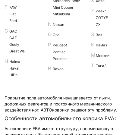
Mercedes-Benz
Xcite
FAW
Mini Cooper
Zeekr
Fiat
Mitsubishi
ZOTYE
Ford
Nissan
ZX
GAC
Opel
Заз
GAZ
Geely
Peugeot
Камаз
Great Wall
Pontiac
Москвич
Porsche
Haima
ТагАЗ
Haval
Ravon
HiPhi
Покрытие пола автомобиля изнашивается от пыли,
дорожных реагентов и постоянного механического
воздействия ног. АВТОковрики решают эту проблему.
Особенности автомобильного коврика EVA:
Автоковрики ЕВА имеют структуру, напоминающую
пчелиные соты. Благодаря такой структуре коврик