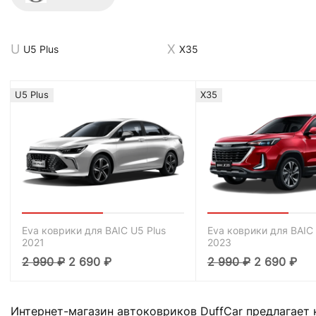
U5 Plus
X35
U5 Plus
X35
Eva коврики для BAIC U5 Plus
Eva коврики для BAIC
2021
2023
2 990
₽
2 690
₽
2 990
₽
2 690
₽
Интернет-магазин автоковриков DuffCar предлагает 