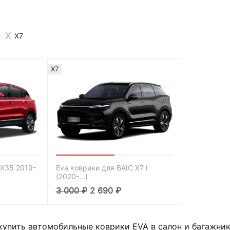
X7
X7
 X35 2019-
Eva коврики для BAIC X7 I
(2020-...)
3 000
₽
2 690
₽
купить автомобильные коврики EVA в салон и багажни