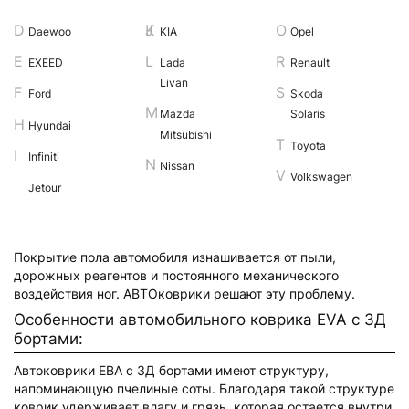
Daewoo
KIA
Opel
EXEED
Lada
Renault
Livan
Ford
Skoda
Mazda
Solaris
Hyundai
Mitsubishi
Toyota
Infiniti
Nissan
Volkswagen
Jetour
Покрытие пола автомобиля изнашивается от пыли,
дорожных реагентов и постоянного механического
воздействия ног. АВТОковрики решают эту проблему.
Особенности автомобильного коврика EVA с 3Д
бортами:
Автоковрики ЕВА с 3Д бортами имеют структуру,
напоминающую пчелиные соты. Благодаря такой структуре
коврик удерживает влагу и грязь, которая остается внутри