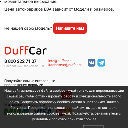
моментальное высыхание.
Цена автоковриков ЕВА зависит от модели и размеров.
Не нашел свою модель?
Напишите нам
info@duffcar.ru
8 800 222 71 07
kachestvo@duffcar.ru
Бесплатный звонок по РФ
Получайте самые интересные
предложения первыми
Наш сайт использует файлы cookies (куки) только для персонализации
→
сервисов, чтобы оптимизировать работу и функциональность этого
сайта. Запретить обработку cookies можно в настройках Вашего
Мы принимаем к оплате
браузера. Продолжая пользоваться сайтом, вы даете согласие
использование файлов cookies (куки). Пожалуйста, ознакомьтесь с
условиями политики принятия сookies