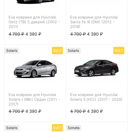
Eva коврики для Hyundai
Eva коврики для Hyundai
Getz (TB) 5 дверей (2002 -
Santa Fe III (DM) (2012 -
2011)
2018)
4 700
₽
4 390
₽
4 700
₽
4 390
₽
ХИТ
ХИТ
Solaris
Solaris
Eva коврики для Hyundai
Eva коврики для Hyundai
Solaris I (RBr) Седан (2011 -
Solaris II (HCr) (2017 - 2020)
2017)
4 700
₽
4 390
₽
4 700
₽
4 390
₽
ХИТ
Solaris
Sonata