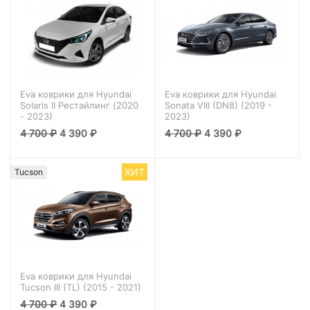
Eva коврики для Hyundai
Eva коврики для Hyundai
Solaris II Рестайлинг (2020
Sonata VIII (DN8) (2019 -
- 2023)
2023)
4 700
₽
4 390
₽
4 700
₽
4 390
₽
ХИТ
Tucson
Eva коврики для Hyundai
Tucson III (TL) (2015 - 2021)
4 700
₽
4 390
₽