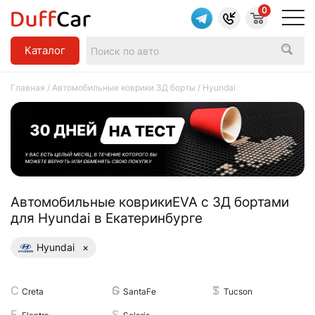
0
Каталог
Главная
/
Автомобильные коврики 3Д борты
/ Hyundai
Aвтомобильные коврикиEVA с 3Д бортами
для Hyundai в Екатеринбурге
Hyundai
×
Creta
SantaFe
Tucson