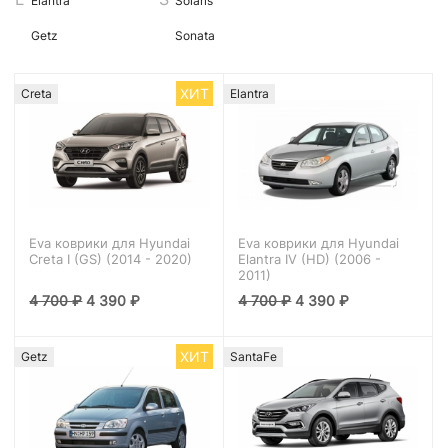
Elantra
Solaris
Getz
Sonata
ХИТ
Creta
Elantra
Eva коврики для Hyundai
Eva коврики для Hyundai
Creta I (GS) (2014 - 2020)
Elantra IV (HD) (2006 -
2011)
4 700
₽
4 390
₽
4 700
₽
4 390
₽
ХИТ
Getz
SantaFe