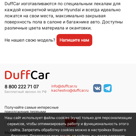
DuffCar изготавливаются по специальным лекалам для
каждой конкретной модели Hyundai и всегда идеально
ложатся на свои места, максимально закрывая
поверхность пола в салоне и багажнике авто. Доступны
различные цвета материала и окантовки.
Не нашел свою модель?
Напишите нам
info@duffcar.ru
8 800 222 71 07
kachestvo@duffcar.ru
Бесплатный звонок по РФ
Получайте самые интересные
предложения первыми
Наш сайт использует файлы cookies (куки) только для персонализации
→
сервисов, чтобы оптимизировать работу и функциональность этого
сайта. Запретить обработку cookies можно в настройках Вашего
Мы принимаем к оплате
браузера. Продолжая пользоваться сайтом, вы даете согласие