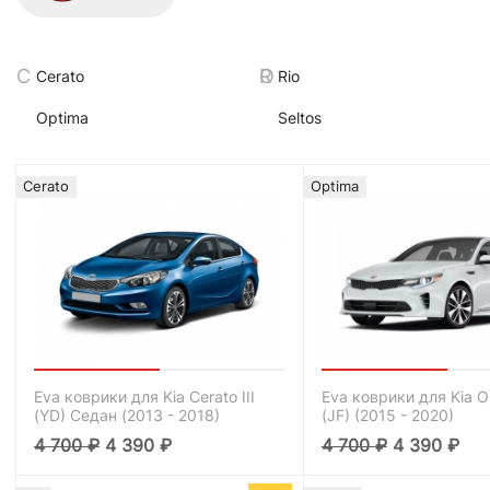
Cerato
Rio
Optima
Seltos
Cerato
Optima
Eva коврики для Kia Cerato III
Eva коврики для Kia O
(YD) Седан (2013 - 2018)
(JF) (2015 - 2020)
4 700
₽
4 390
₽
4 700
₽
4 390
₽