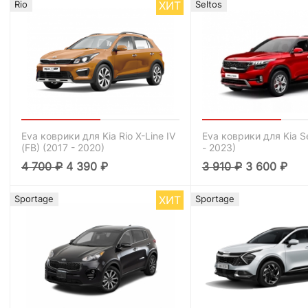
ХИТ
Rio
Seltos
Eva коврики для Kia Rio X-Line IV
Eva коврики для Kia Se
(FB) (2017 - 2020)
- 2023)
4 700
₽
4 390
₽
3 910
₽
3 600
₽
ХИТ
Sportage
Sportage