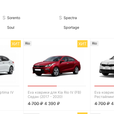
Sorento
Spectra
Soul
Sportage
ХИТ
ХИТ
Rio
Rio
ptima IV
Eva коврики для Kia Rio IV (FB)
Eva коврики
Седан (2017 - 2020)
Рестайлинг
4 700
₽
4 390
₽
4 700
₽
4