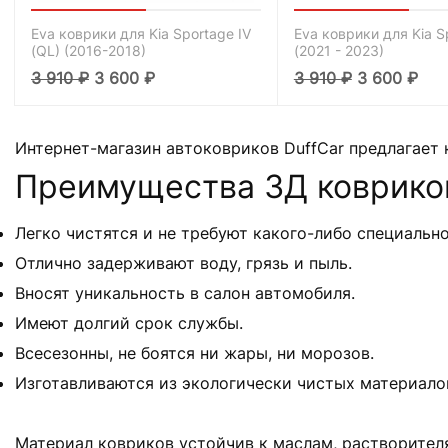
Eva коврики для Kia Sportage IV
Eva коврики для Kia S
(QL) (2016-2018)
(2021 - 2023)
3 910
₽
3 600
₽
3 910
₽
3 600
₽
Интернет-магазин автоковриков DuffCar предлагает 
Преимущества 3Д ковриков 
Легко чистятся и не требуют какого-либо специально
Отлично задерживают воду, грязь и пыль.
Вносят уникальность в салон автомобиля.
Имеют долгий срок службы.
Всесезонны, не боятся ни жары, ни морозов.
Изготавливаются из экологически чистых материало
Материал ковриков устойчив к маслам, растворителя