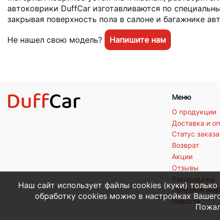
автоковрики DuffCar изготавливаются по специальны
закрывая поверхность пола в салоне и багажнике ав
Не нашел свою модель?
Напишите нам
Меню
О продукции
Доставка и о
Статус заказа
Возврат
Акции
Отзывы
Распродажа
Наш сайт использует файлы cookies (куки) только
Полезная ин
обработку cookies можно в настройках Вашего
Новости
Пожал