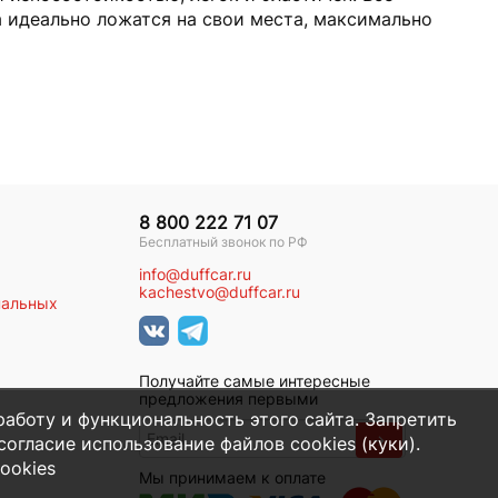
а идеально ложатся на свои места, максимально
8 800 222 71 07
Бесплатный звонок по РФ
info@duffcar.ru
kachestvo@duffcar.ru
нальных
Получайте самые интересные
предложения первыми
работу и функциональность этого сайта. Запретить
→
огласие использование файлов cookies (куки).
ookies
Мы принимаем к оплате