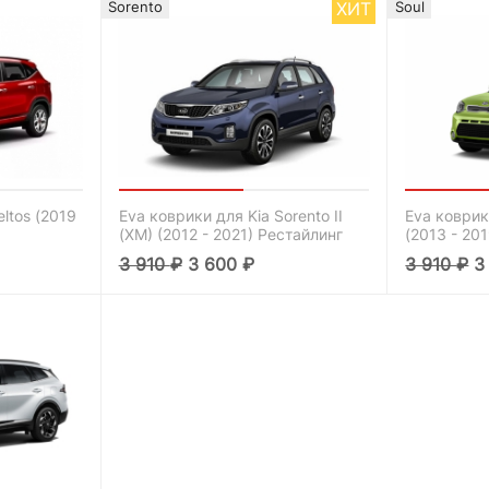
ХИТ
Sorento
Soul
ltos (2019
Eva коврики для Kia Sorento II
Eva коврики
(XM) (2012 - 2021) Рестайлинг
(2013 - 201
3 910
₽
3 600
₽
3 910
₽
3