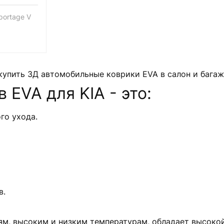
portage V
купить 3Д автомобильные коврики EVA в салон и бага
EVA для KIA - это:
го ухода.
в.
м, высоким и низким температурам, обладает высокой