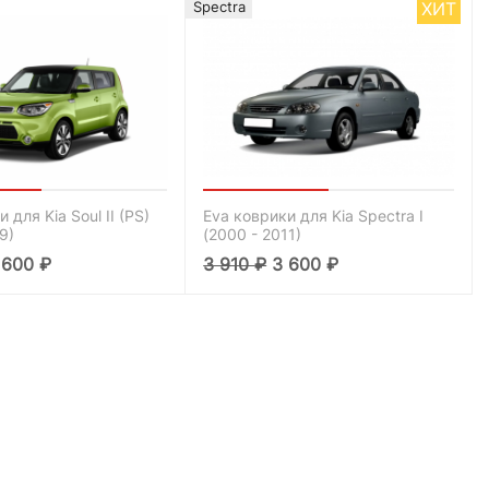
ХИТ
Spectra
 для Kia Soul II (PS)
Eva коврики для Kia Spectra I
9)
(2000 - 2011)
 600
₽
3 910
₽
3 600
₽