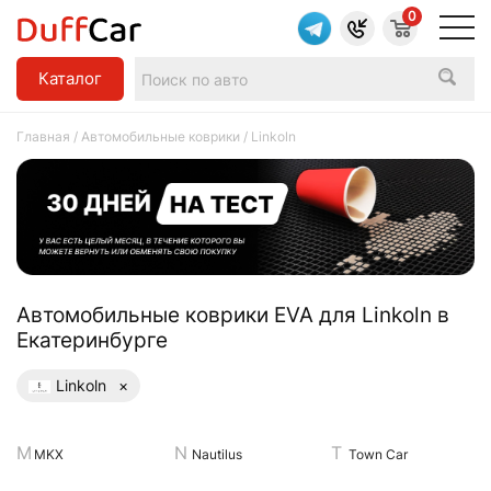
0
Каталог
Главная
/
Автомобильные коврики
/ Linkoln
Aвтомобильные коврики EVA для Linkoln в
Екатеринбурге
Linkoln
×
MKX
Nautilus
Town Car