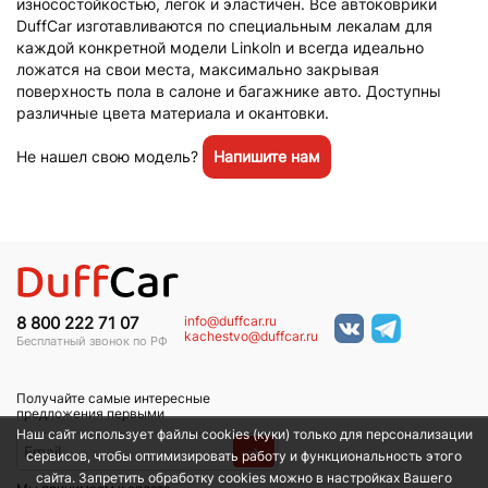
износостойкостью, легок и эластичен. Все автоковрики
DuffCar изготавливаются по специальным лекалам для
каждой конкретной модели Linkoln и всегда идеально
ложатся на свои места, максимально закрывая
поверхность пола в салоне и багажнике авто. Доступны
различные цвета материала и окантовки.
Не нашел свою модель?
Напишите нам
info@duffcar.ru
8 800 222 71 07
kachestvo@duffcar.ru
Бесплатный звонок по РФ
Получайте самые интересные
предложения первыми
Наш сайт использует файлы cookies (куки) только для персонализации
→
сервисов, чтобы оптимизировать работу и функциональность этого
сайта. Запретить обработку cookies можно в настройках Вашего