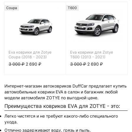
Coupa
T600
Eva коврики для Zotye
Eva коврики для Zotye
Coupa (2018 - 2023)
T600 (2013 - 2021)
3 000
₽
2 690
₽
3 000
₽
2 690
₽
Интернет-магазин автоковриков DuffCar предлагает купить
автомобильные коврики EVA в салон и багажник любой
модели автомобиля ZOTYE по выгодной цене.
Преимущества ковриков EVA для ZOTYE - это:
Легко чистятся и не требуют какого-либо специального
ухода.
Отлично задерживают воду, грязь и пыль.