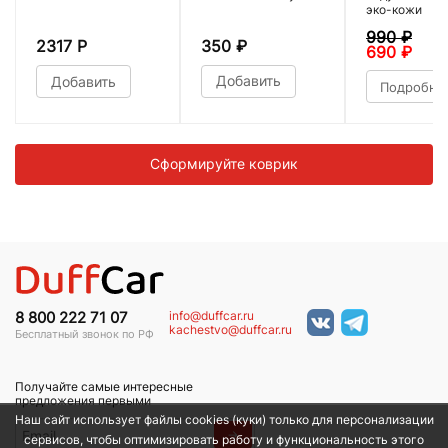
эко-кожи
990
₽
2317 Р
350
₽
690
₽
Добавить
Добавить
Подробне
Сформируйте коврик
info@duffcar.ru
8 800 222 71 07
kachestvo@duffcar.ru
Бесплатный звонок по РФ
Получайте самые интересные
предложения первыми
Наш сайт использует файлы cookies (куки) только для персонализации
→
сервисов, чтобы оптимизировать работу и функциональность этого