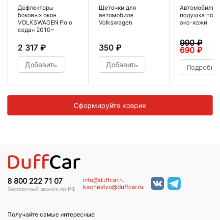
Дефлекторы
Щеточки для
Автомобильн
боковых окон
автомобиля
подушка под 
VOLKSWAGEN Polo
Volkswagen
эко-кожи
седан 2010~
990
₽
2 317
₽
350
₽
690
₽
Добавить
Добавить
Подробне
Сформируйте коврик
info@duffcar.ru
8 800 222 71 07
kachestvo@duffcar.ru
Бесплатный звонок по РФ
Получайте самые интересные